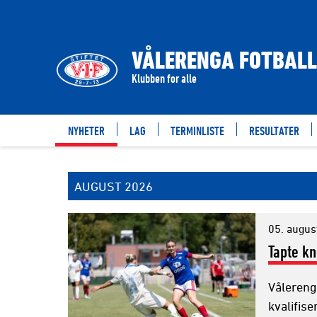
Filter
NYHETER
VÅLERENGA FOTBALL
Klubben for alle
NYHETER
LAG
TERMINLISTE
RESULTATER
AUGUST 2026
05. augus
Tapte k
Vålereng
kvalifis