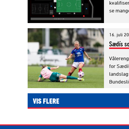
kvalifise
se mange
16. juli 2
Sædís so
Vålereng
for Sædí
landslags
Bundesli
VIS FLERE