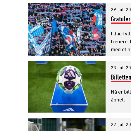
29. juli 2
Gratuler
I dag fyl
trenere, 
med et h
23. juli 2
Billette
Nå er bil
åpnet.
22. juli 2