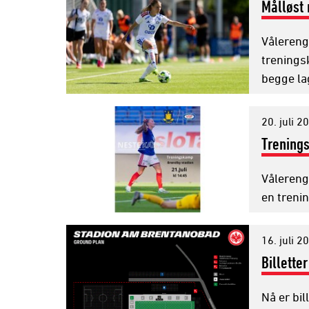
Målløst
Vålereng
trenings
begge la
20. juli 2
Trening
Vålerenga
en trenin
16. juli 2
Billette
Nå er bi