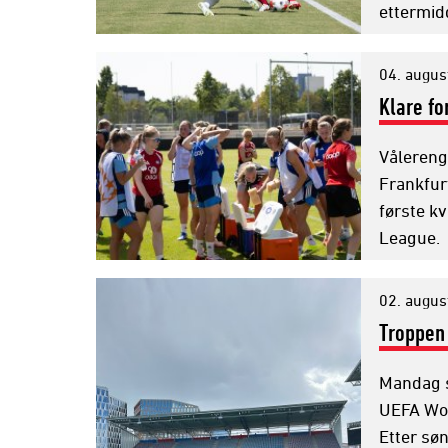
ettermid
04. augus
Klare fo
Vålereng
Frankfur
første k
League.
02. augus
Troppen 
Mandag s
UEFA Wom
Etter søn