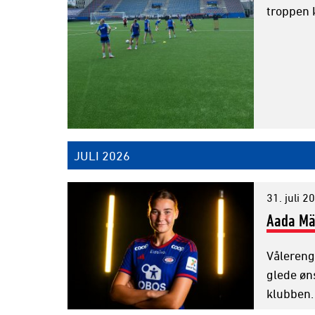
troppen k
JULI 2026
31. juli 2
Aada Mäk
Vålereng
glede øn
klubben.